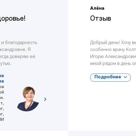
Алёна
доровье!
Отзыв
 и благодарность
Добрый день! Хочу в
ксандровне. Я
особенно врачу Кол
сегда доверяю её
Игорю Александрович
утью.
мной рядом в день о
на
Подробнее
на
ра
ой
и.
т,
г,
г,
ЗИ