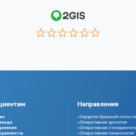
циентам
Направления
ас
Хирургия брюшной полост
манда
Оперативная урология
деления
Оперативная отоларингол
ециалисты
Оперативная гинекология