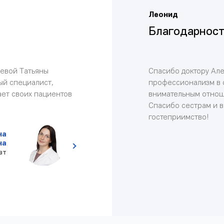
Леонид
Благодарност
цевой Татьяны
Спасибо доктору Ал
ый специалист,
профессионализм в 
ает своих пациентов
внимательным отноше
Спасибо сестрам и в
гостеприимство!
на
на
вт