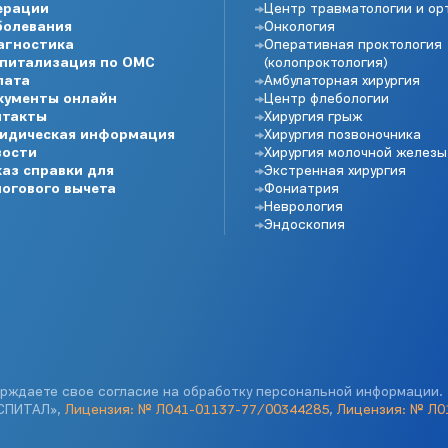
ерации
Центр травматологии и ор
болевания
Онкология
агностика
Оперативная проктология
спитализация по ОМС
(колопроктология)
лата
Амбулаторная хирургия
кументы онлайн
Центр флебологии
нтакты
Хирургия грыж
идическая информация
Хирургия позвоночника
вости
Хирургия молочной железы
аз справки для
Экстренная хирургия
огового вычета
Фониатрия
Неврология
Эндоскопия
рждаете свое согласие на обработку персональной информации.
ОСПИТАЛ»,
Лицензия: № Л041-01137-77/00344285
,
Лицензия: № Л0