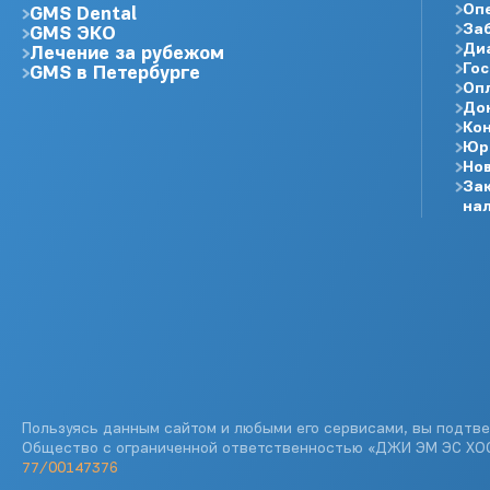
Оп
GMS Dental
За
GMS ЭКО
Ди
Лечение за рубежом
Го
GMS в Петербурге
Оп
До
Ко
Юр
Но
Зак
нал
Пользуясь данным сайтом и любыми его сервисами, вы подтве
Общество с ограниченной ответственностью «ДЖИ ЭМ ЭС Х
77/00147376