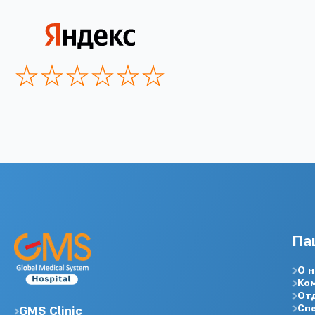
Па
О н
Ко
От
Сп
GMS Clinic