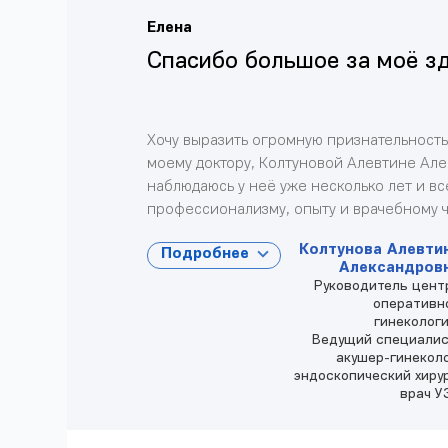
Елена
Спасибо большое за моё з
Хочу выразить огромную признательность
моему доктору, Колтуновой Алевтине Але
наблюдаюсь у неё уже несколько лет и в
профессионализму, опыту и врачебному ч
Колтунова Алевти
Подробнее
Александров
Руководитель цент
оперативн
гинекологи
Ведущий специалис
акушер-гинеколо
эндоскопический хирур
врач У