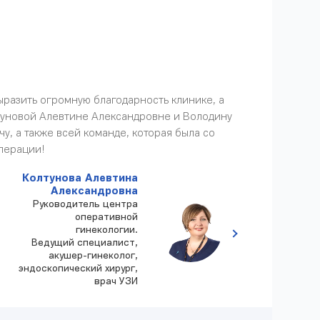
ыразить огромную благодарность клинике, а
туновой Алевтине Александровне и Володину
у, а также всей команде, которая была со
перации!
Колтунова Алевтина
Александровна
Руководитель центра
оперативной
гинекологии.
Ведущий специалист,
акушер-гинеколог,
эндоскопический хирург,
врач УЗИ