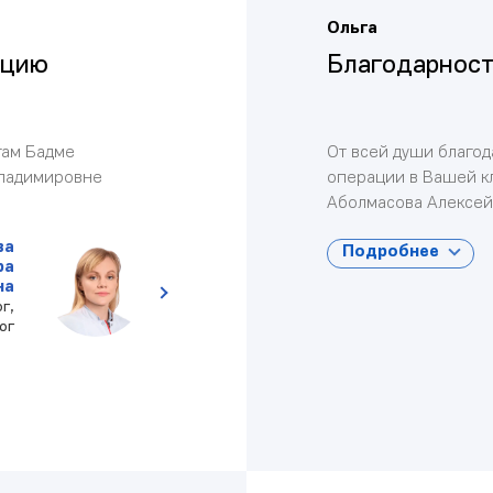
Ольга
ацию
Благодарност
гам Бадме
От всей души благо
Владимировне
операции в Вашей к
Аболмасова Алексей
ва
Подробнее
ра
на
г,
ог