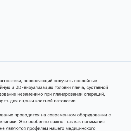
агностики, позволяющий получить послойные
йную и 3D-визуализацию головки плеча, суставной
едование незаменимо при планировании операций,
арт» для оценки костной патологии.
дование проводится на современном оборудовании c
линики. Это особенно важно, так как понимание
акже являются профилем нашего медицинского