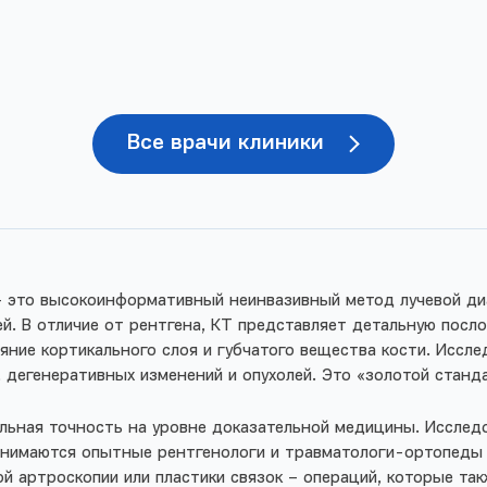
Все врачи клиники
 – это высокоинформативный неинвазивный метод лучевой ди
й. В отличие от рентгена, КТ представляет детальную посло
яние кортикального слоя и губчатого вещества кости. Иссл
 дегенеративных изменений и опухолей. Это «золотой станд
мальная точность на уровне доказательной медицины. Иссле
анимаются опытные рентгенологи и травматологи-ортопеды к
ой артроскопии или пластики связок – операций, которые т