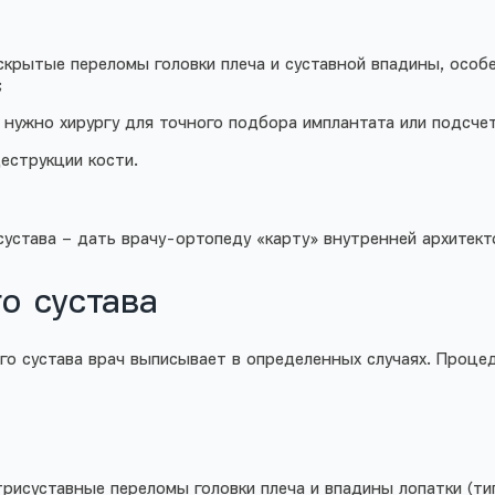
крытые переломы головки плеча и суставной впадины, особе
;
нужно хирургу для точного подбора имплантата или подсчет
еструкции кости.
устава – дать врачу-ортопеду «карту» внутренней архитект
о сустава
 сустава врач выписывает в определенных случаях. Процеду
исуставные переломы головки плеча и впадины лопатки (типа