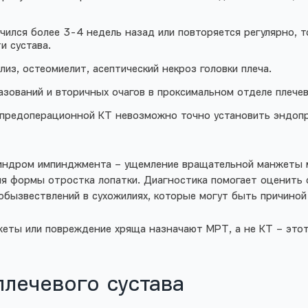
чился более 3-4 недель назад или повторяется регулярно, т
и сустава.
из, остеомиелит, асептический некроз головки плеча.
азований и вторичных очагов в проксимальном отделе плечев
 предоперационной КТ невозможно точно установить эндопро
синдром импинджмента – ущемление вращательной манжеты м
я формы отростка лопатки. Диагностика помогает оценить 
обызвествлений в сухожилиях, которые могут быть причиной
еты или повреждение хряща назначают МРТ, а не КТ – этот
плечевого сустава