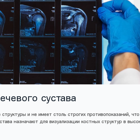
ечевого сустава
 структуры и не имеет столь строгих противопоказаний, чт
става назначают для визуализации костных структур в высо