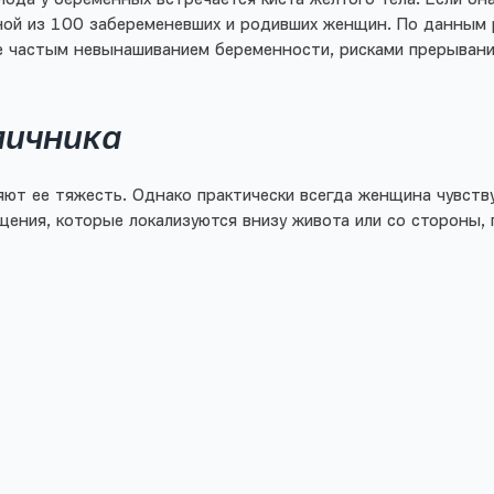
дной из 100 забеременевших и родивших женщин. По данным 
ее частым невынашиванием беременности, рисками прерыван
яичника
яют ее тяжесть. Однако практически всегда женщина чувству
ения, которые локализуются внизу живота или со стороны, г