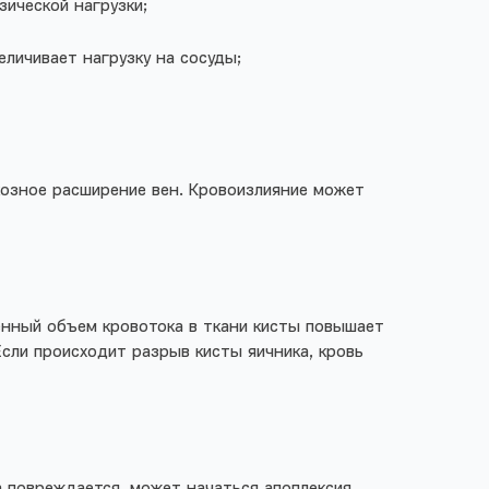
зической нагрузки;
еличивает нагрузку на сосуды;
икозное расширение вен. Кровоизлияние может
енный объем кровотока в ткани кисты повышает
Если происходит разрыв кисты яичника, кровь
а повреждается, может начаться апоплексия