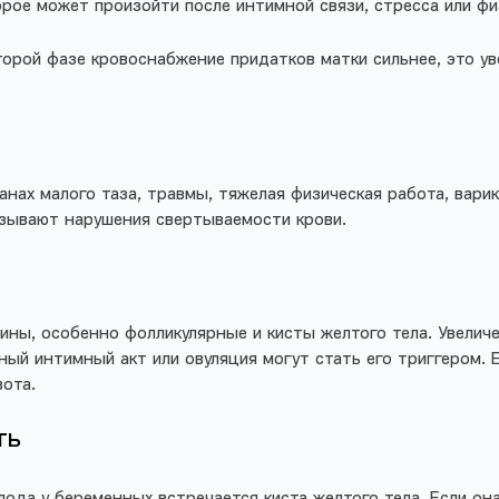
рое может произойти после интимной связи, стресса или фи
орой фазе кровоснабжение придатков матки сильнее, это ув
анах малого таза, травмы, тяжелая физическая работа, вар
ызывают нарушения свертываемости крови.
ины, особенно фолликулярные и кисты желтого тела. Увелич
ный интимный акт или овуляция могут стать его триггером. 
ивота.
ть
ода у беременных встречается киста желтого тела. Если он