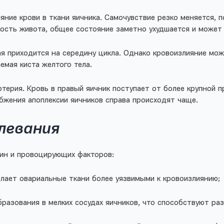
яние крови в ткани яичника. Самочувствие резко меняется, п
лость живота, общее состояние заметно ухудшается и может
я приходится на середину цикла. Однако кровоизлияние може
мая киста желтого тела.
ртерия. Кровь в правый яичник поступает от более крупной
бжения апоплексии яичников справа происходят чаще.
олевания
чин и провоцирующих факторов:
лает овариальные ткани более уязвимыми к кровоизлиянию;
азования в мелких сосудах яичников, что способствуют раз