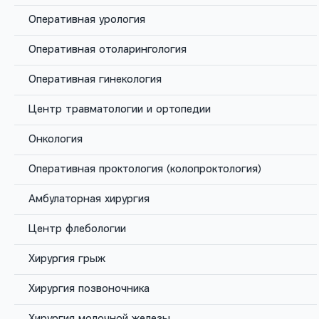
Наши врачи
Оперативная урология
Оперативная отоларингология
Оперативная гинекология
Центр травматологии и ортопедии
Онкология
Оперативная проктология (колопроктология)
Амбулаторная хирургия
Рабаданова Зинфира
Центр флебологии
Раджабалиевна
Оториноларинголог
Хирургия грыж
Стаж с 2017 года
Хирургия позвоночника
Записаться
Хирургия молочной железы