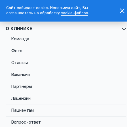
Сайт собирает cookie. Используя сайт, Вы
соглашаетесь на обработку
cookie-файлов
.
EN
Москва, Каланчевская ул., д. 45
О КЛИНИКЕ
Команда
+7
495
Фото
781
5576
Отзывы
Москва,
Вакансии
Каланчевская
Записаться
Комсомольс
ул., д. 45
Партнеры
Лицензии
Пациентам
Вопрос-ответ
Главная
Заболевания
Хронический тонзиллит