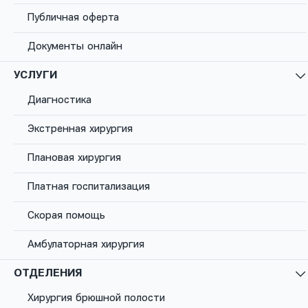
Публичная оферта
Хронический
тонзиллит
Документы онлайн
УСЛУГИ
Хронический тонзиллит – это заболевание,
характеризующееся длительным воспалением
Диагностика
миндалин. Человек постоянно испытывает
неудобства – небольшое першение, легкую боль в
Экстренная хирургия
горле, жалуется на неприятный запах изо рта,
повышенную утомляемость, страдает от частых
Плановая хирургия
ангин, которые повторяются несколько раз в год.
Платная госпитализация
Заказать звонок
Скорая помощь
Амбулаторная хирургия
ОТДЕЛЕНИЯ
Хирургия брюшной полости