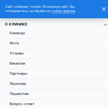
Сайт собирает cookie. Используя сайт, Вы
соглашаетесь на обработку
cookie-файлов
.
EN
Москва, Каланчевская ул., д. 45
О КЛИНИКЕ
Команда
+7
495
Фото
781
5576
Отзывы
Москва,
Вакансии
Каланчевская
Записаться
Комсомольс
ул., д. 45
Партнеры
Лицензии
Пациентам
Вопрос-ответ
Главная
Заболевания
Рак щитовидной железы