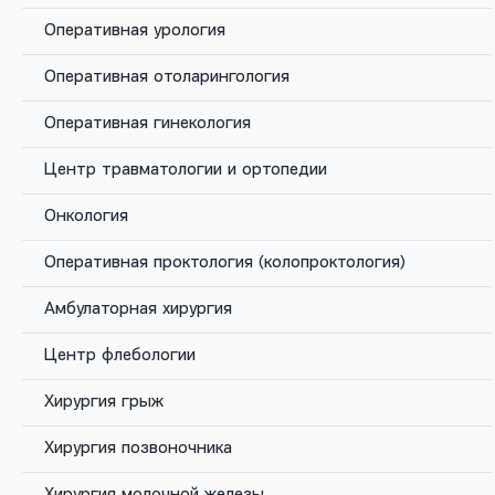
Наши врачи
Оперативная урология
Оперативная отоларингология
Оперативная гинекология
Центр травматологии и ортопедии
Онкология
Оперативная проктология (колопроктология)
Амбулаторная хирургия
Ланщаков Кирилл Владимирович
Центр флебологии
Хирург-эндокринолог, хирург-онколог
Стаж с 2006 года
Хирургия грыж
Записаться
Хирургия позвоночника
Хирургия молочной железы