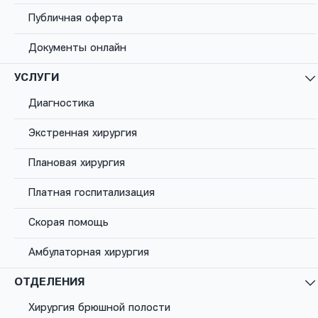
Публичная оферта
Рак щитовидной
железы
Документы онлайн
УСЛУГИ
Рак щитовидной железы (РЩЖ) представляет
собой злокачественную трансформацию
Диагностика
эпителиальных тканей органа. Данное
онкозаболевание является одним из наиболее
Экстренная хирургия
излечимых при условии, что поражение железы
обнаружено на ранних стадиях.
Плановая хирургия
Платная госпитализация
Заказать звонок
Скорая помощь
Амбулаторная хирургия
ОТДЕЛЕНИЯ
Хирургия брюшной полости