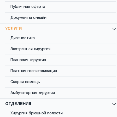
Публичная оферта
Удаление
парауретральной
Документы онлайн
кисты
УСЛУГИ
Парауретральная киста – это доброкачественное
Диагностика
образование, которое развивается рядом с
мочеиспускательным каналом.
Экстренная хирургия
Плановая хирургия
Заказать звонок
Платная госпитализация
Скорая помощь
Амбулаторная хирургия
Парауретральная киста – это доброкачественное
ОТДЕЛЕНИЯ
образование, которое развивается рядом с
мочеиспускательным каналом. Чаще с этим
Хирургия брюшной полости