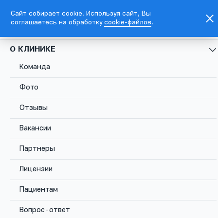
Сайт собирает cookie. Используя сайт, Вы
соглашаетесь на обработку
cookie-файлов
.
EN
Москва, Каланчевская ул., д. 45
О КЛИНИКЕ
Команда
+7
495
Фото
781
5576
Отзывы
Москва,
Вакансии
Каланчевская
Записаться
Комсомольс
ул., д. 45
Партнеры
Лицензии
Пациентам
Вопрос-ответ
Главная
Услуги
Удаление парауретральной кисты