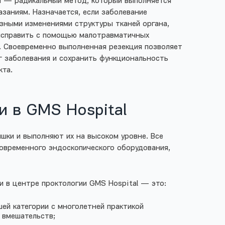
и — радикальный метод, который выполняется
азаниям. Назначается, если заболевание
зными изменениями структуры тканей органа,
исправить с помощью малотравматичных
к. Своевременно выполненная резекция позволяет
г заболевания и сохранить функциональность
кта.
 в GMS Hospital
шки и выполняют их на высоком уровне. Все
современного эндоскопического оборудования,
и в центре проктологии GMS Hospital — это:
ей категории с многолетней практикой
 вмешательств;