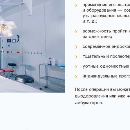
применение инновацио
и оборудования — сов
ультразвуковые скал
и т. д.
;
возможность пройти 
за один день;
современное эндоскоп
тщательный послеопе
уютные одноместные 
индивидуальные прог
После операции вы может
выздоровления или уже ч
амбулаторно.