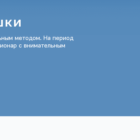
шки
льным методом. На период
ционар с внимательным