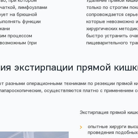
во, при котором
Удаление прямой кишк
тчаткой, лимфоузлами
только по строгим пок
рует на брюшной
сопровождается серье
выполнять функции
которые невозможно 
ткани
хирургических методи
ким процессом
быстро устранить оча
я возможным (при
пищеварительного тра
я экстирпации прямой кишки
ют разными операционными техниками по резекции прямой ки
и лапароскопические, осуществляются платно с применением 
Экстирпация прямой кишк
опытные хирурги высш
проведения подобных