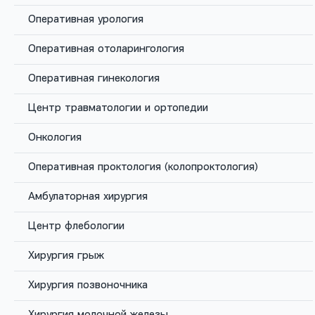
Оперативная урология
Оперативная отоларингология
Оперативная гинекология
Центр травматологии и ортопедии
Онкология
Оперативная проктология (колопроктология)
Амбулаторная хирургия
Центр флебологии
Хирургия грыж
Головная боль или, как, говорят врачи, цефалгия –
одна из самых распространенных неврологических
Хирургия позвоночника
проблем в мире. По статистике Всемирной
Хирургия молочной железы