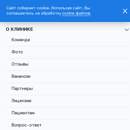
Сайт собирает cookie. Используя сайт, Вы
соглашаетесь на обработку
cookie-файлов
.
EN
Москва, Каланчевская ул., д. 45
О КЛИНИКЕ
Команда
+7
495
Фото
781
5576
Отзывы
Москва,
Вакансии
Каланчевская
Записаться
Комсомольс
ул., д. 45
Партнеры
Лицензии
Пациентам
Вопрос-ответ