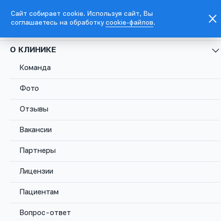
Сайт собирает cookie. Используя сайт, Вы
соглашаетесь на обработку
cookie-файлов
.
EN
Москва, Каланчевская ул., д. 45
О КЛИНИКЕ
Команда
+7
495
Фото
781
5576
Отзывы
Москва,
Вакансии
Каланчевская
Записаться
Комсомольс
ул., д. 45
Партнеры
Лицензии
Пациентам
Вопрос-ответ