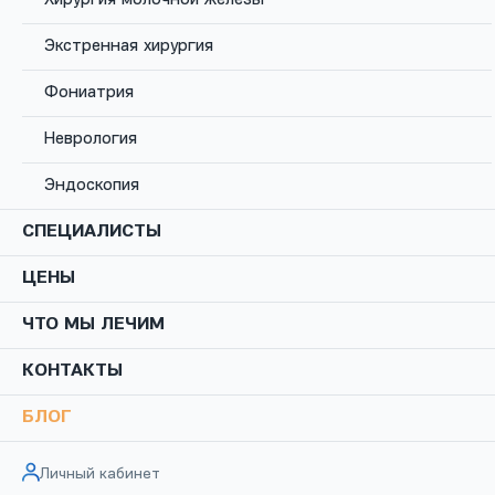
Экстренная хирургия
Фониатрия
ЛОР – это сокращение от «ЛОР-врач», или,
Неврология
по-научному, оториноларинголог (иногда
врача сокращенно называют
Эндоскопия
«отоларинголог»). Этот узкий специалист
занимается диагностикой и лечением
СПЕЦИАЛИСТЫ
заболеваний уха, носа, околоносовых пазух, а
ЦЕНЫ
также глотки и гортани. Он лечит пациентов
как с острыми состояниями – например, с
ЧТО МЫ ЛЕЧИМ
ангиной, – так и с хроническими проблемами,
такими как:
КОНТАКТЫ
синдром обструктивного апноэ сна;
БЛОГ
хронический ринит, в том числе аллергический и
вазомоторный;
Личный кабинет