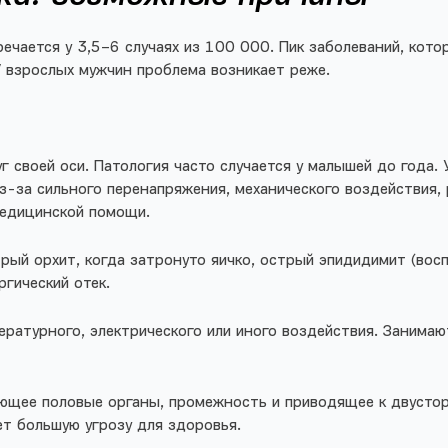
ечается у 3,5–6 случаях из 100 000. Пик заболеваний, кот
У взрослых мужчин проблема возникает реже.
уг своей оси. Патология часто случается у малышей до года.
з-за сильного перенапряжения, механического воздействия, 
медицинской помощи.
ый орхит, когда затронуто яичко, острый эпидидимит (воспа
ргический отек.
пературного, электрического или иного воздействия. Заним
ющее половые органы, промежность и приводящее к двустор
ет большую угрозу для здоровья.