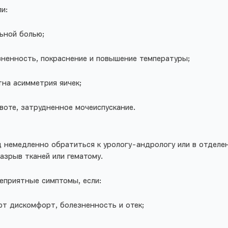
ли:
ьной болью;
зненность, покраснение и повышение температуры;
на асимметрия яичек;
ивоте, затрудненное мочеиспускание.
 немедленно обратиться к урологу-андрологу или в отделе
разрыв тканей или гематому.
еприятные симптомы, если:
ют дискомфорт, болезненность и отек;