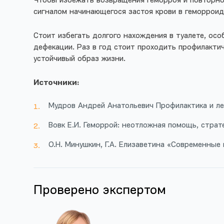
Чтобы избежать возвращения геморроя и повторно
сигналом начинающегося застоя крови в геморроид
Стоит избегать долгого нахождения в туалете, ос
дефекации. Раз в год стоит проходить профилактич
устойчивый образ жизни.
Источники:
Мудров Андрей Анатольевич Профилактика и ле
Вовк Е.И. Геморрой: неотложная помощь, страт
О.Н. Минушкин, Г.А. Елизаветина «Современные
Проверено экспертом