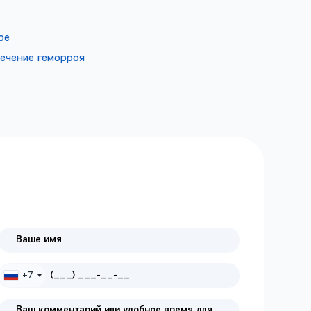
ое
ечение геморроя
+7