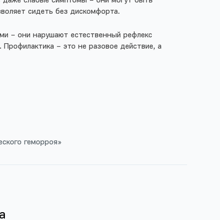
ь даже слабые симптомы – они могут быть
зволяет сидеть без дискомфорта.
ыми – они нарушают естественный рефлекс
 Профилактика – это не разовое действие, а
еского геморроя»
а