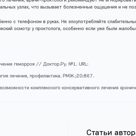
го лечения, врачи-проктологи рекомендуют не игнорироват
альных узлах, что вызывает болезненные ощущения и не по
обенно с телефоном в руках. Не злоупотребляйте слабительн
еский осмотр у проктолога, особенно если уже были жалобы.
чение геморроя // Доктор.Ру. №1. URL:
егия лечения, профилактика. РМЖ.;20:867.
 возможности комплексного консервативного лечения хронич
Статьи автор