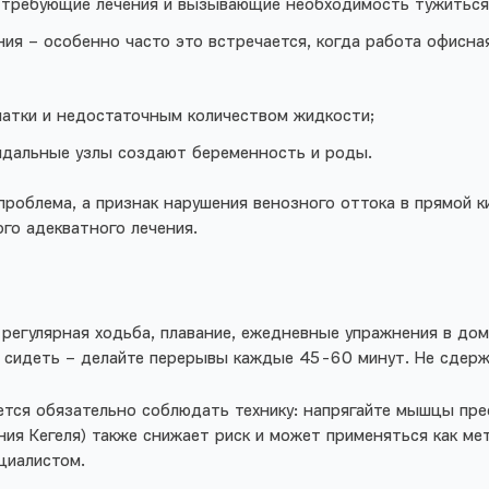
л, требующие лечения и вызывающие необходимость тужитьс
ния – особенно часто это встречается, когда работа офисна
атки и недостаточным количеством жидкости;
идальные узлы создают беременность и роды.
проблема, а признак нарушения венозного оттока в прямой к
ого адекватного лечения.
регулярная ходьба, плавание, ежедневные упражнения в до
 сидеть – делайте перерывы каждые 45-60 минут. Не сдерж
ся обязательно соблюдать технику: напрягайте мышцы пресс
ния Кегеля) также снижает риск и может применяться как м
ециалистом.